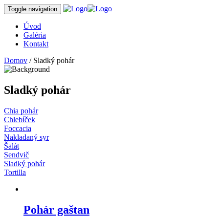
Toggle navigation
Úvod
Galéria
Kontakt
Domov
/ Sladký pohár
Sladký pohár
Chia pohár
Chlebíček
Foccacia
Nakladaný syr
Šalát
Sendvič
Sladký pohár
Tortilla
Pohár gaštan