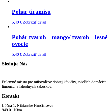
Pohár tiramisu
5,40
€
Zobraziť detail
Pohár tvaroh – mango/ tvaroh – lesné
ovocie
5,40
€
Zobraziť detail
Sledujte Nás
Príjemné miesto pre milovníkov dobrej kávičky, sviežich domácich
limonád, a lahodných zákuskov.
Kontakt
Lúčna 1, Nitrianske Hrnčiarovce
949 01 Nitra