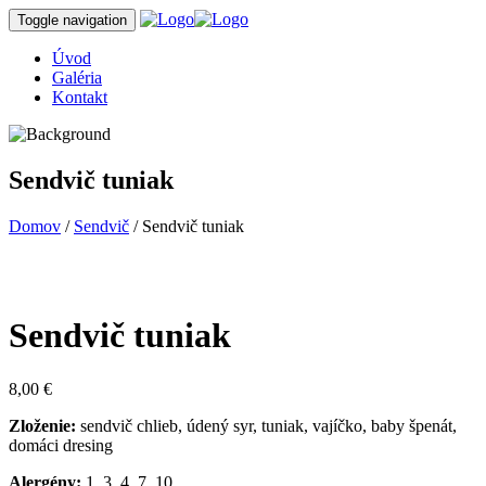
Toggle navigation
Úvod
Galéria
Kontakt
Sendvič tuniak
Domov
/
Sendvič
/ Sendvič tuniak
Sendvič tuniak
8,00
€
Zloženie:
sendvič chlieb, údený syr, tuniak, vajíčko, baby špenát,
domáci dresing
Alergény:
1, 3, 4, 7, 10