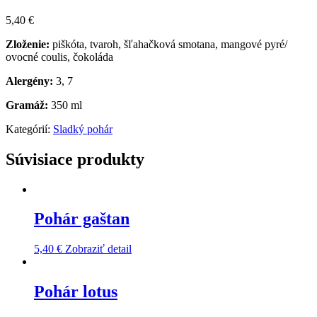
5,40
€
Zloženie:
piškóta, tvaroh, šľahačková smotana, mangové pyré/
ovocné coulis, čokoláda
Alergény:
3, 7
Gramáž:
350 ml
Kategórií:
Sladký pohár
Súvisiace produkty
Pohár gaštan
5,40
€
Zobraziť detail
Pohár lotus